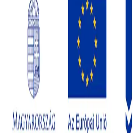
+36 20 886 6171
E-mail
info@erzsebetfurdomedical.hu
Nyitvatartás
Nyitva tartás: Előjegyzés szerint
Szolgáltatások
Rendelések
Szemészet
Gasztroenterológia
Fogászat
Cégünkről
Orvosaink és szakdolgozóink
Galéria
Rólunk