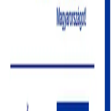
augusztus 03
-
augusztus 09
Időpontfoglaláshoz válasszon szakterületet és vizsgálatot!
Bemutatkozás
Nincs megadva.
Specializációk
Tanulmányok
Intézményi háttér, referenciák