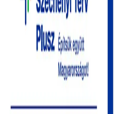
Fürdő Medical
Főoldal
Rendelések
Pulmonológia
Időpontfoglalás
Naptárak betöltése...
Elérhetőségek
Erzsébet Fürdő Gyógyászati és Szűrőközpont
3530 Miskolc, Erzsébet tér 4.