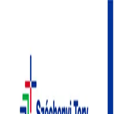
Rendelések
Szűrések
Műtétek
Labor
Termékenységi tanácsadás
Esztétika
Rólunk
Kapcsolat
🇭🇺
+36 46 200 275
Időpontfoglalás
Gyógyászati és Szűrőközpont
Egynapos Sebészeti Központ
Erzsébet