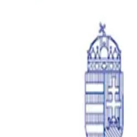
Telefon
+36 46 200 275
E-mail
info@erzsebetfurdo.hu
Nyitvatartás
Hétfő - Péntek: 07:30-20:30
Szolgáltatások
Rendelések
Szűrések
Műtétek
Labor
Termékenységi tanácsadás
Esztétika
Cégünkről
Orvosaink és szakdolgozóink