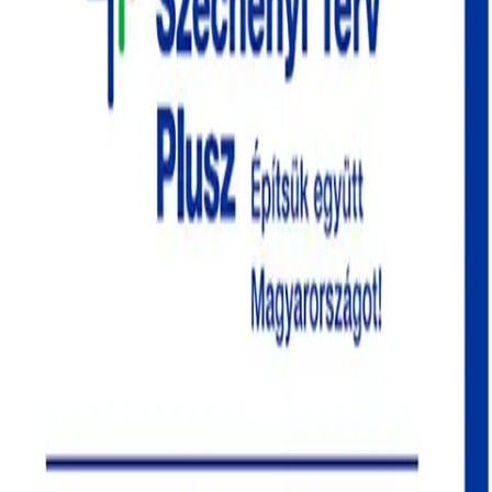
Fürdő Medical
Főoldal
Rendelések
Nőgyógyászat
Időpontfoglalás
Naptárak betöltése...
Elérhetőségek
Erzsébet Fürdő Gyógyászati és Szűrőközpont
3530 Miskolc, Erzsébet tér 4.