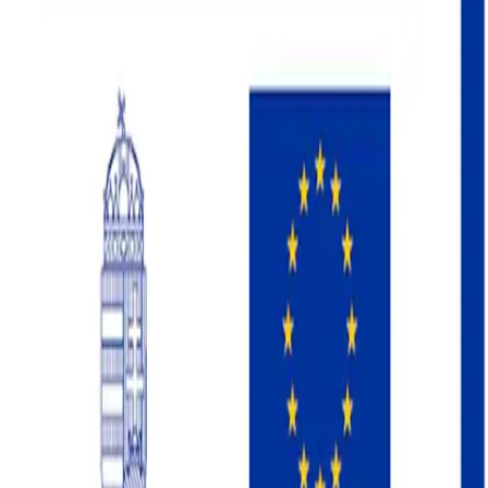
Telefon
+36 46 200 275
E-mail
info@erzsebetfurdo.hu
Nyitvatartás
Hétfő - Péntek: 07:30-20:30
Szolgáltatások
Rendelések
Szűrések
Műtétek
Labor
Termékenységi tanácsadás
Esztétika
Cégünkről