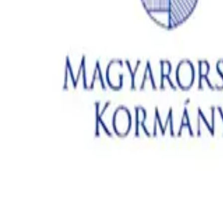
Munkatársaink
Fizetés
Árak
Egészségpénztárak
Szép kártya
Galéria
Történetünk
Rólunk
Kapcsolat
Erzsébet Fürdő Csoport
Információ
Online időpontfoglalás ÁSZF
Adatkezelési nyilatkozat és tájékoztató
Betegjogi képviselő
Összeférhetetlenségi szabályok
Minőségpolitika
Uniós projektek
Letölthető kiadványok
Kamerás megfigyelőrendszer
Karrier
Részletfizetési lehetőségek
© 2025 - Erzsébet Fürdő Gyógyászati és Szűrőközpont.