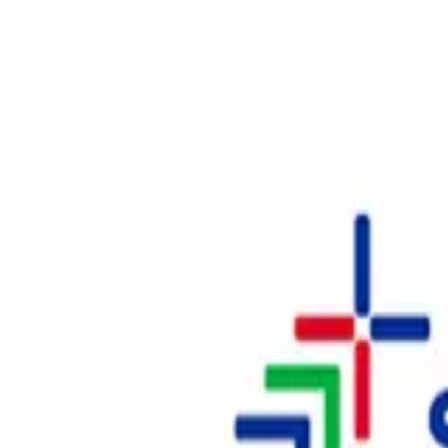
Rendelések
Szűrések
Műtétek
Labor
Termékenységi tanácsadás
Esztétika
Rólunk
Kapcsolat
🇭🇺
+36 46 200 275
Időpontfoglalás
Gyógyászati és Szűrőközpont
Egynapos Sebészeti Központ
Erzsébet 