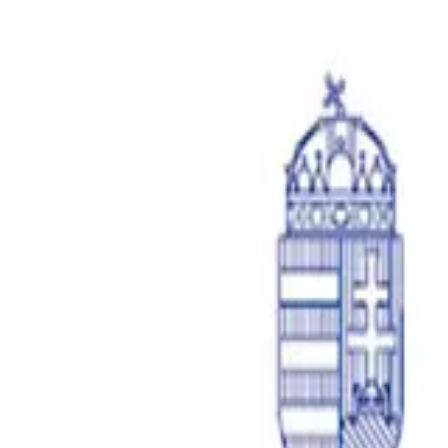
Telefon
+36 46 200 275
E-mail
info@erzsebetfurdo.hu
Nyitvatartás
Hétfő - Péntek: 07:30-20:30
Szolgáltatások
Rendelések
Szűrések
Műtétek
Labor
Termékenységi tanácsadás
Esztétika
Cégünkről
Orvosaink és szakdolgozóink