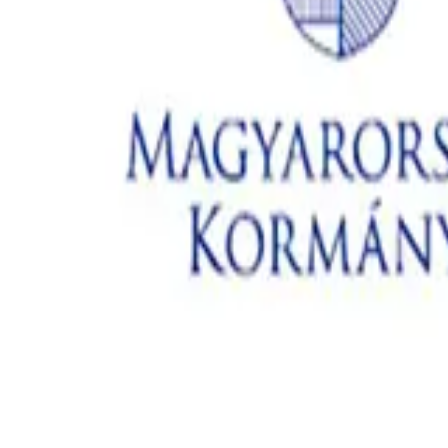
Munkatársaink
Fizetés
Árak
Egészségpénztárak
Szép kártya
Galéria
Történetünk
Rólunk
Kapcsolat
Erzsébet Fürdő Csoport
Információ
Online időpontfoglalás ÁSZF
Adatkezelési nyilatkozat és tájékoztató
Betegjogi képviselő
Összeférhetetlenségi szabályok
Minőségpolitika
Uniós projektek
Letölthető kiadványok
Kamerás megfigyelőrendszer
Karrier
Részletfizetési lehetőségek
© 2025 - Erzsébet Fürdő Gyógyászati és Szűrőközpont.