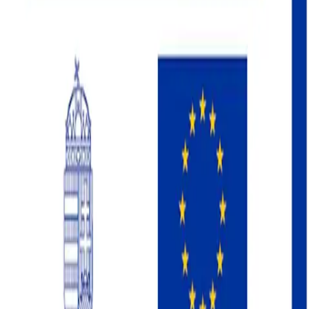
Telefon
+36 46 200 275
E-mail
info@erzsebetfurdo.hu
Nyitvatartás
Hétfő - Péntek: 07:30-20:30
Szolgáltatások
Rendelések
Szűrések
Műtétek
Labor
Termékenységi tanácsadás
Esztétika
Cégünkről