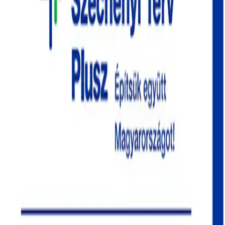
Fürdő Medical
Főoldal
Rendelések
Belgyógyászat
Időpontfoglalás
Naptárak betöltése...
Elérhetőségek
Erzsébet Fürdő Gyógyászati és Szűrőközpont
3530 Miskolc, Erzsébet tér 4.