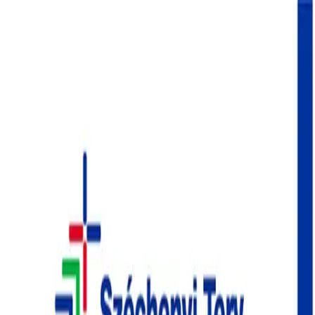
Rendelések
Szűrések
Műtétek
Labor
Termékenységi tanácsadás
Esztétika
Rólunk
Kapcsolat
🇭🇺
+36 46 200 275
Időpontfoglalás
Gyógyászati és Szűrőközpont
Egynapos Sebészeti Központ
Erzsébet