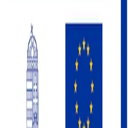
Telefon
+36 46 200 275
E-mail
info@erzsebetfurdo.hu
Nyitvatartás
Hétfő - Péntek: 07:30-20:30
Szolgáltatások
Rendelések
Szűrések
Műtétek
Labor
Termékenységi tanácsadás
Esztétika
Cégünkről